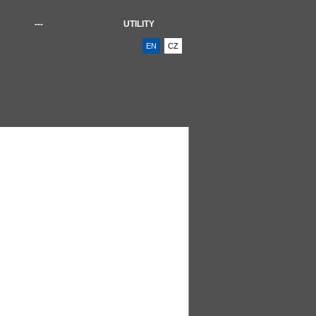
---
UTILITY
EN
CZ