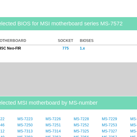
lected BIOS for MSI motherboard series MS-7572
MOTHERBOARD
SOCKET
BIOSES
45C Neo-FIR
775
1.x
elected MSI motherboard by MS-number
222
MS-7223
MS-7226
MS-7228
MS-7229
MS-
246
MS-7250
MS-7251
MS-7252
MS-7253
MS-
312
MS-7313
MS-7314
MS-7325
MS-7327
MS-