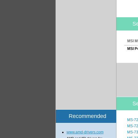
Se
MSI 
MSI P
S
Recommended
MS-7
MS-7
www.amd-drivers.com
MS-7