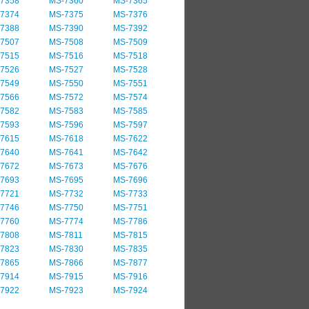
7358
MS-7360
MS-7365
7374
MS-7375
MS-7376
7388
MS-7390
MS-7392
7507
MS-7508
MS-7509
7515
MS-7516
MS-7518
7526
MS-7527
MS-7528
7549
MS-7550
MS-7551
7566
MS-7572
MS-7574
7582
MS-7583
MS-7585
7593
MS-7596
MS-7597
7615
MS-7618
MS-7622
7640
MS-7641
MS-7642
7672
MS-7673
MS-7676
7693
MS-7695
MS-7696
7721
MS-7732
MS-7733
7746
MS-7750
MS-7751
7760
MS-7774
MS-7786
7808
MS-7811
MS-7815
7823
MS-7830
MS-7835
7865
MS-7866
MS-7877
7914
MS-7915
MS-7916
7922
MS-7923
MS-7924