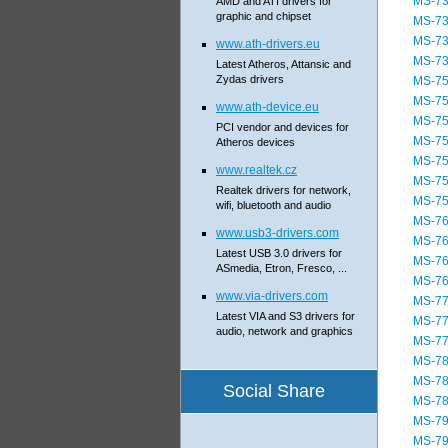
MS-7
AMD and ATI drivers for
graphic and chipset
MS-7
MS-7
www.ath-drivers.eu
MS-7
Latest Atheros, Attansic and
Zydas drivers
MS-7
MS-7
www.ath-device.eu
MS-7
PCI vendor and devices for
MS-7
Atheros devices
MS-7
www.realtek.cz
MS-7
Realtek drivers for network,
MS-7
wifi, bluetooth and audio
MS-7
www.usb3-drivers.com
MS-7
Latest USB 3.0 drivers for
MS-7
ASmedia, Etron, Fresco, ...
MS-7
www.via-drivers.com
MS-7
Latest VIA and S3 drivers for
MS-7
audio, network and graphics
MS-7
MS-7
MS-7
Social Share
MS-7
MS-7
MS-7