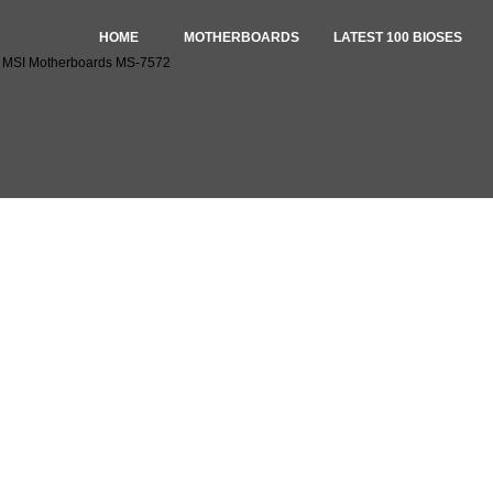
HOME
MOTHERBOARDS
LATEST 100 BIOSES
r MSI Motherboards MS-7572
IOS for MSI Motherboards MS-7572